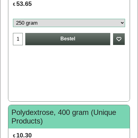
53.65
€
Bestel
Polydextrose, 400 gram (Unique
Products)
10.30
€