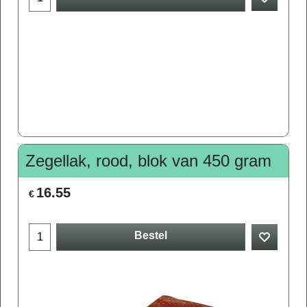
Zegellak, rood, blok van 450 gram
16.55
€
Bestel