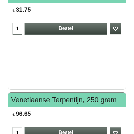
31.75
€
Bestel
Venetiaanse Terpentijn, 250 gram
96.65
€
Bestel