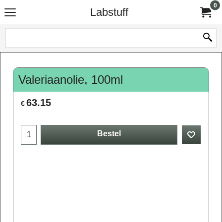
0
Labstuff
Valeriaanolie, 100ml
63.15
€
Bestel